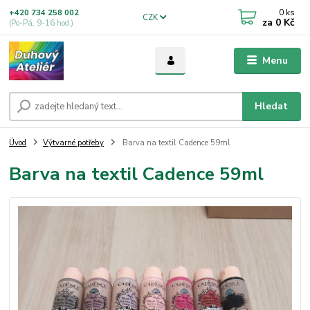
0
ks
+420 734 258 002
CZK
za
0 Kč
(Po-Pá, 9-16 hod.)
Menu
Hledat
Úvod
Výtvarné potřeby
Barva na textil Cadence 59ml
Barva na textil Cadence 59ml