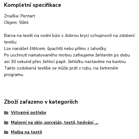
Kompletní specifikace
Značka: Pentart
Objem: 50ml
Barva na textil na vodní bázi s dobrou krycí schopností na zdobení
textilu.
Lze nanášet štětcem, špachtlí nebo přímo z lahvičky.
Po uschnutí namalovaného motivu zafixujeme žehlením po dobu
asi 30 sekund přes žehlicí papír, žehličku nastavíme na bavlnu.
Takto ozdobená textílie se může prát z rubu, na šetreném
programu.
Zboží zařazeno v kategoriích
Výtvarné potřeby
Malovní na sklo, porcelán, textil, hedvání, ...
Malba na textil