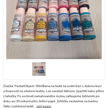
Značka: PentartObjem: 50mlBarva na textil na vodní bázi s dobrou krycí
schopností na zdobení textilu. Lze nanášet štětcem, špachtlí nebo přímo
z lahvičky. Po uschnutí namalovaného motivu zafixujeme žehlením po
dobu asi 30 sekund přes žehlicí papír, žehličku nastavíme na bavlnu.
Takto ozdobená textíl...
celý popis