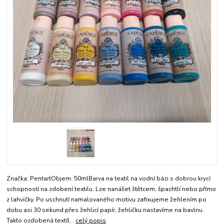
Značka: PentartObjem: 50mlBarva na textil na vodní bázi s dobrou krycí
schopností na zdobení textilu. Lze nanášet štětcem, špachtlí nebo přímo
z lahvičky. Po uschnutí namalovaného motivu zafixujeme žehlením po
dobu asi 30 sekund přes žehlicí papír, žehličku nastavíme na bavlnu.
Takto ozdobená textíl...
celý popis