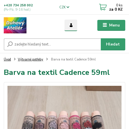
0
ks
+420 734 258 002
CZK
za
0 Kč
(Po-Pá, 9-16 hod.)
Menu
Hledat
Úvod
Výtvarné potřeby
Barva na textil Cadence 59ml
Barva na textil Cadence 59ml