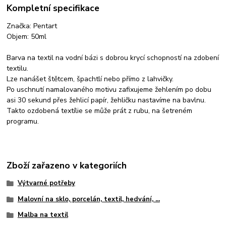
Kompletní specifikace
Značka: Pentart
Objem: 50ml
Barva na textil na vodní bázi s dobrou krycí schopností na zdobení
textilu.
Lze nanášet štětcem, špachtlí nebo přímo z lahvičky.
Po uschnutí namalovaného motivu zafixujeme žehlením po dobu
asi 30 sekund přes žehlicí papír, žehličku nastavíme na bavlnu.
Takto ozdobená textílie se může prát z rubu, na šetreném
programu.
Zboží zařazeno v kategoriích
Výtvarné potřeby
Malovní na sklo, porcelán, textil, hedvání, ...
Malba na textil