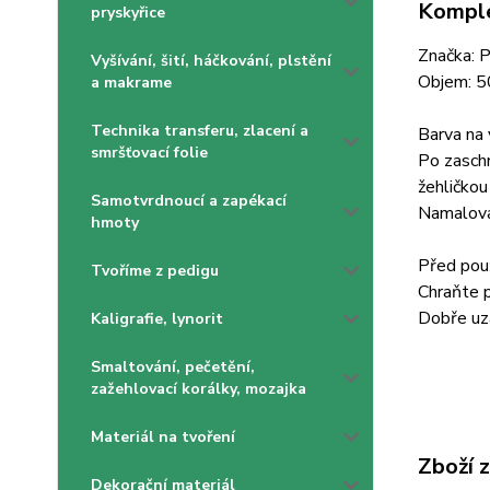
Komple
pryskyřice
Značka: 
Vyšívání, šití, háčkování, plstění
Objem: 
a makrame
Technika transferu, zlacení a
Barva na 
smršťovací folie
Po zaschn
žehličkou
Samotvrdnoucí a zapékací
Namalova
hmoty
Před použ
Tvoříme z pedigu
Chraňte 
Dobře uza
Kaligrafie, lynorit
Smaltování, pečetění,
zažehlovací korálky, mozajka
Materiál na tvoření
Zboží 
Dekorační materiál