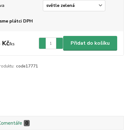
va
sme plátci DPH
 Kč
Přidat do košíku
/
ks
roduktu:
code17771
Komentáře
0