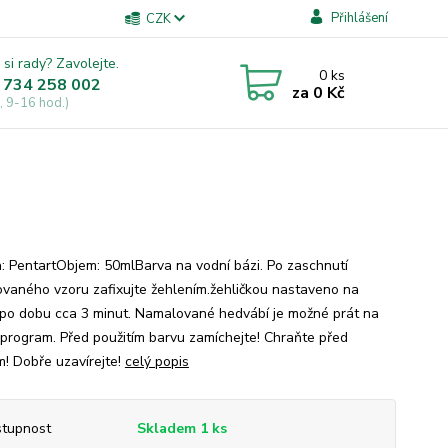
Přihlášení
CZK
 si rady? Zavolejte.
0
ks
 734 258 002
za
0 Kč
, 9-16 hod.)
: PentartObjem: 50mlBarva na vodní bázi. Po zaschnutí
vaného vzoru zafixujte žehlením.žehličkou nastaveno na
po dobu cca 3 minut. Namalované hedvábí je možné prát na
 program. Před použitím barvu zamíchejte! Chraňte před
! Dobře uzavírejte!
celý popis
tupnost
Skladem 1 ks