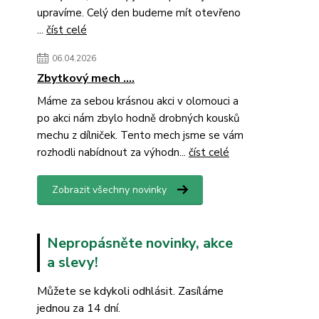
upravíme. Celý den budeme mít otevřeno
...
číst celé
06.04.2026
Zbytkový mech ....
Máme za sebou krásnou akci v olomouci a
po akci nám zbylo hodně drobných kousků
mechu z dílniček. Tento mech jsme se vám
rozhodli nabídnout za výhodn...
číst celé
Zobrazit všechny novinky
Nepropásněte novinky, akce
a slevy!
Můžete se kdykoli odhlásit. Zasíláme
jednou za 14 dní.