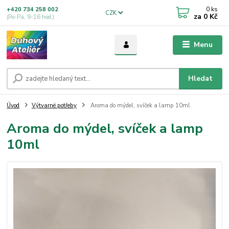
0
ks
+420 734 258 002
CZK
za
0 Kč
(Po-Pá, 9-16 hod.)
Menu
Hledat
Úvod
Výtvarné potřeby
Aroma do mýdel, svíček a lamp 10ml
Aroma do mýdel, svíček a lamp
10ml