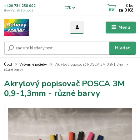
0
ks
+420 734 258 002
CZK
za
0 Kč
(Po-Pá, 9-16 hod.)
Menu
Hledat
Úvod
Výtvarné potřeby
Akrylový popisovač POSCA 3M 0,9-1,3mm -
různé barvy
Akrylový popisovač POSCA 3M
0,9-1,3mm - různé barvy