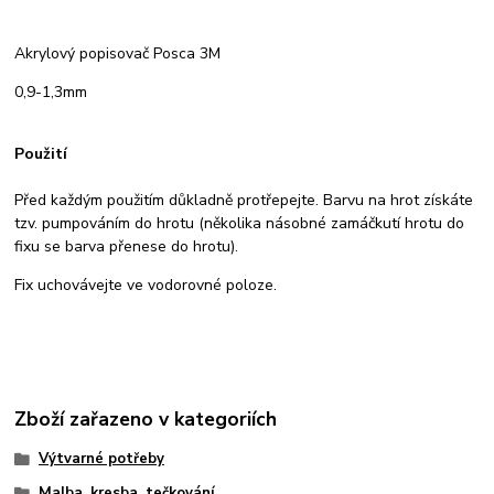
Akrylový popisovač Posca 3M
0,9-1,3mm
Použití
Před každým použitím důkladně protřepejte. Barvu na hrot získáte
tzv. pumpováním do hrotu (několika násobné zamáčkutí hrotu do
fixu se barva přenese do hrotu).
Fix uchovávejte ve vodorovné poloze.
Zboží zařazeno v kategoriích
Výtvarné potřeby
Malba, kresba, tečkování