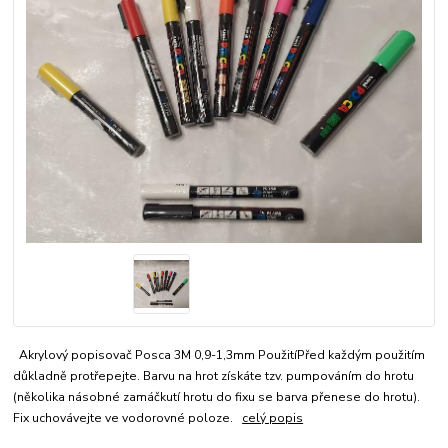
Akrylový popisovač Posca 3M 0,9-1,3mm PoužitíPřed každým použitím
důkladně protřepejte. Barvu na hrot získáte tzv. pumpováním do hrotu
(několika násobné zamáčkutí hrotu do fixu se barva přenese do hrotu).
Fix uchovávejte ve vodorovné poloze.
celý popis