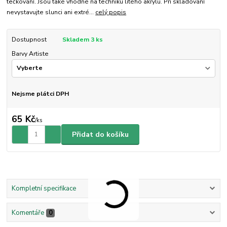
tečkování. Jsou také vhodné na techniku litého akrylu. Při skladování
nevystavujte slunci ani extré...
celý popis
Dostupnost
Skladem 3 ks
Barvy Artiste
Nejsme plátci DPH
65 Kč
/
ks
Přidat do košíku
Kompletní specifikace
Komentáře
0