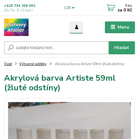
0
ks
+420 734 258 002
CZK
za
0 Kč
(Po-Pá, 9-16 hod.)
Menu
Hledat
Úvod
Výtvarné potřeby
Akrylová barva Artiste 59ml (žluté odstíny)
Akrylová barva Artiste 59ml
(žluté odstíny)