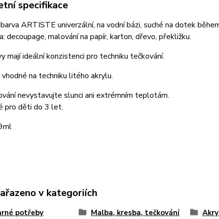
tní specifikace
barva ARTISTE univerzální, na vodní bázi, suché na dotek během
: decoupage, malování na papír, karton, dřevo, překližku.
y mají ideální konzistenci pro techniku tečkování.
 vhodné na techniku litého akrylu.
ování nevystavujte slunci ani extrémním teplotám.
pro děti do 3 let.
9ml
zařazeno v kategoriích
rné potřeby
Malba, kresba, tečkování
Akry