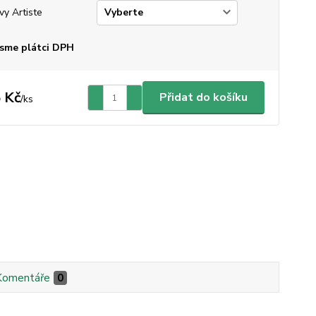
vy Artiste
sme plátci DPH
 Kč
Přidat do košíku
/
ks
Komentáře
0