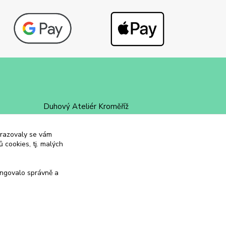
Duhový Ateliér Kroměříž
+420 734 258 002
obrazovaly se vám
 cookies, tj. malých
duhovyatelier@email.cz
ungovalo správně a