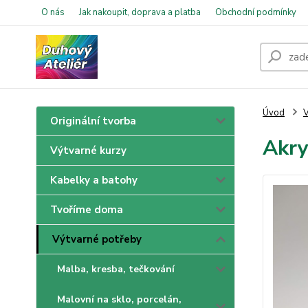
O nás
Jak nakoupit, doprava a platba
Obchodní podmínky
Úvod
V
Originální tvorba
Akry
Výtvarné kurzy
Kabelky a batohy
Tvoříme doma
Výtvarné potřeby
Malba, kresba, tečkování
Malovní na sklo, porcelán,