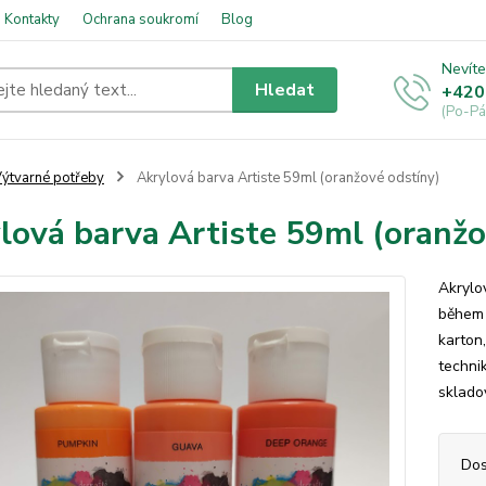
Kontakty
Ochrana soukromí
Blog
Nevíte
Hledat
+420
(Po-Pá
ýtvarné potřeby
Akrylová barva Artiste 59ml (oranžové odstíny)
lová barva Artiste 59ml (oranžo
Akrylo
během 
karton,
technik
skladov
Dos