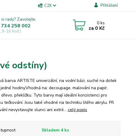
Přihlášení
CZK
 si rady? Zavolejte.
0
ks
 734 258 002
za
0 Kč
, 9-16 hod.)
vé odstíny)
vá barva ARTISTE univerzální, na vodní bázi, suché na dotek
jedné hodiny.Vhodná na: decoupage, malování na papír,
 dřevo, překližku. Tyto barvy mají ideální konzistenci pro
u tečkování. Jsou také vhodné na techniku litého akrylu. Při
ání nevystavujte slunci ani extré...
celý popis
tupnost
Skladem 4 ks