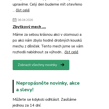
upravíme. Celý den budeme mít otevřeno
...
číst celé
06.04.2026
Zbytkový mech ....
Máme za sebou krásnou akci v olomouci a
po akci nám zbylo hodně drobných kousků
mechu z dílniček. Tento mech jsme se vám
rozhodli nabídnout za výhodn...
číst celé
Zobrazit všechny novinky
Nepropásněte novinky, akce
a slevy!
Můžete se kdykoli odhlásit. Zasíláme
jednou za 14 dní.