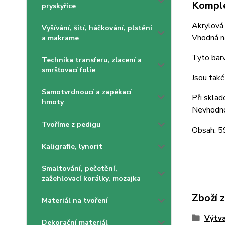
Komple
pryskyřice
Akrylová 
Vyšívání, šití, háčkování, plstění
Vhodná na
a makrame
Tyto barv
Technika transferu, zlacení a
smršťovací folie
Jsou také
Samotvrdnoucí a zapékací
Při sklad
hmoty
Nevhodné 
Tvoříme z pedigu
Obsah: 5
Kaligrafie, lynorit
Smaltování, pečetění,
zažehlovací korálky, mozajka
Zboží 
Materiál na tvoření
Výtva
Dekorační materiál