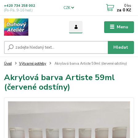
0
ks
+420 734 258 002
CZK
za
0 Kč
(Po-Pá, 9-16 hod.)
Menu
Hledat
Úvod
Výtvarné potřeby
Akrylová barva Artiste 59ml (červené odstíny)
Akrylová barva Artiste 59ml
(červené odstíny)