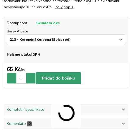
tečkování. Jsou také vhodné na techniku litého akrylu. Při skladování
nevystavujte slunci ani extré...
celý popis
Dostupnost
Skladem 2 ks
Barvy Artiste
Nejsme plátci DPH
65 Kč
/
ks
Přidat do košíku
Kompletní specifikace
Komentáře
0