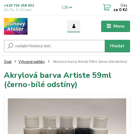
0
ks
+420 734 258 002
CZK
za
0 Kč
(Po-Pá, 9-16 hod.)
Menu
Hledat
Úvod
Výtvarné potřeby
Akrylová barva Artiste 59ml (černo-bílé odstíny)
Akrylová barva Artiste 59ml
(černo-bílé odstíny)