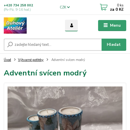
0
ks
+420 734 258 002
CZK
za
0 Kč
(Po-Pá, 9-16 hod.)
Menu
Hledat
Úvod
Výtvarné potřeby
Adventní svícen modrý
Adventní svícen modrý